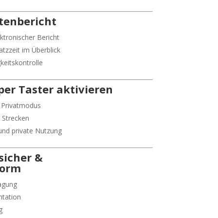
tenbericht
ktronischer Bericht
atzzeit im Überblick
keitskontrolle
per Taster aktivieren
s Privatmodus
 Strecken
 und private Nutzung
sicher &
form
agung
tation
g