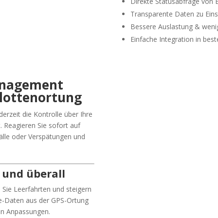
Direkte Statusabfrage von 
Transparente Daten zu Eins
Bessere Auslastung & weni
Einfache Integration in be
anagement
Flottenortung
derzeit die Kontrolle über Ihre
t. Reagieren Sie sofort auf
lle oder Verspätungen und
t und überall
n Sie Leerfahrten und steigern
ive-Daten aus der GPS-Ortung
gen Anpassungen.