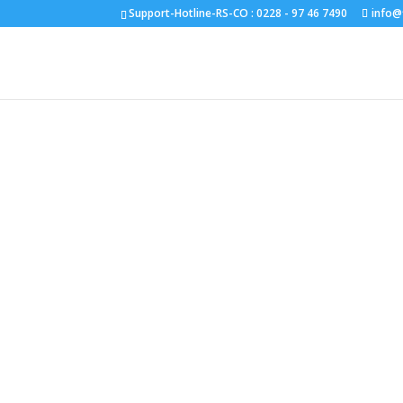
Support-Hotline-RS-CO :
0228 - 97 46 7490
info@