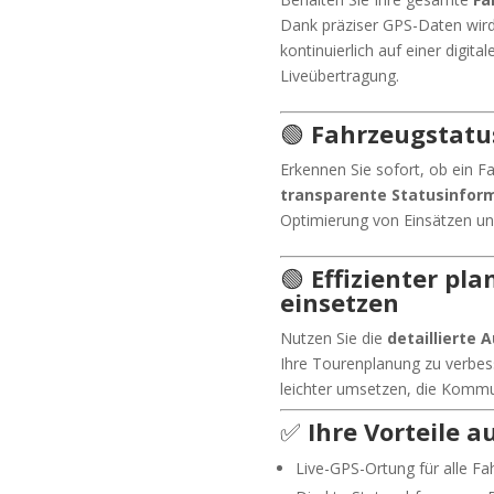
Dank präziser GPS-Daten wird 
kontinuierlich auf einer digita
Liveübertragung.
🟢
Fahrzeugstatus
Erkennen Sie sofort, ob ein F
transparente Statusinfor
Optimierung von Einsätzen un
🟢
Effizienter pl
einsetzen
Nutzen Sie die
detaillierte
Ihre Tourenplanung zu verbess
leichter umsetzen, die Kommun
✅
Ihre Vorteile a
Live-GPS-Ortung für alle F