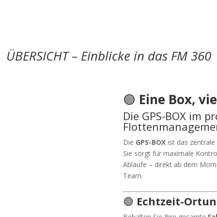
ÜBERSICHT – Einblicke in das FM 360
🟢
Eine Box, vi
Die GPS-BOX im pr
Flottenmanageme
Die
GPS-BOX
ist das zentral
Sie sorgt für maximale Kontro
Abläufe – direkt ab dem Momen
Team.
🟢
Echtzeit-Ortun
Behalten Sie Ihre gesamte
Fa