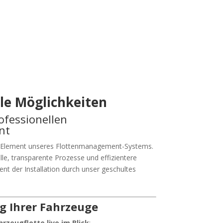
ele Möglichkeiten
ofessionellen
nt
e Element unseres Flottenmanagement-Systems.
lle, transparente Prozesse und effizientere
t der Installation durch unser geschultes
g Ihrer Fahrzeuge
hrzeugflotte live im Blick
: