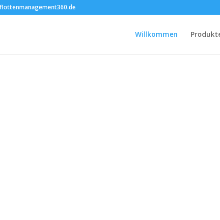
flottenmanagement360.de
Willkommen
Produkt
Flotten – Management 360
Ortungssystem
!Ortung war noch nie so EINFACH!