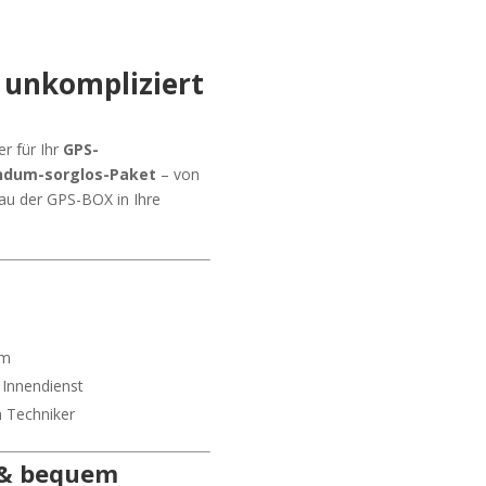
 unkompliziert
er für Ihr
GPS-
ndum-sorglos-Paket
– von
au der GPS-BOX in Ihre
:
am
 Innendienst
n Techniker
l & bequem